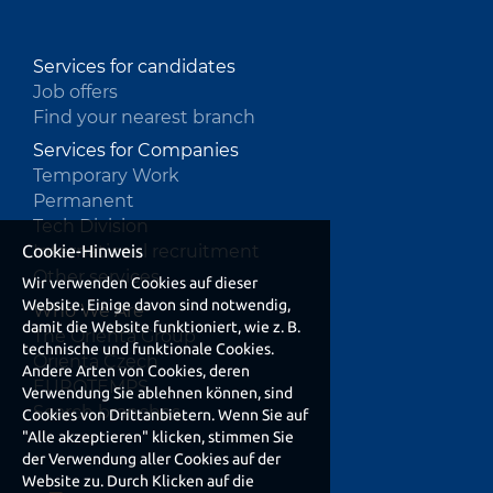
Services for candidates
Job offers
Find your nearest branch
Services for Companies
Temporary Work
Permanent
Tech Division
Cookie-Hinweis
International recruitment
Other services
Wir verwenden Cookies auf dieser
Website. Einige davon sind notwendig,
Who We Are
damit die Website funktioniert, wie z. B.
The Orienta Group
technische und funktionale Cookies.
Orienta Czech
Andere Arten von Cookies, deren
EUROTEMPS
Verwendung Sie ablehnen können, sind
Search branches
Cookies von Drittanbietern. Wenn Sie auf
"Alle akzeptieren" klicken, stimmen Sie
der Verwendung aller Cookies auf der
Website zu. Durch Klicken auf die