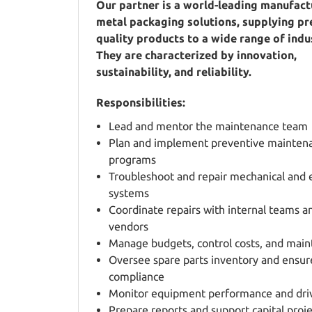
Our partner is a world-leading manufact
metal packaging solutions, supplying p
quality products to a wide range of indu
They are characterized by innovation,
sustainability, and reliability.
Responsibilities:
Lead and mentor the maintenance team
Plan and implement preventive mainten
programs
Troubleshoot and repair mechanical and e
systems
Coordinate repairs with internal teams a
vendors
Manage budgets, control costs, and main
Oversee spare parts inventory and ensur
compliance
Monitor equipment performance and dr
Prepare reports and support capital proje