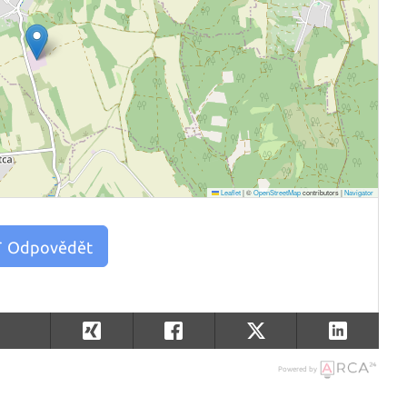
Leaflet
|
©
OpenStreetMap
contributors |
Navigator
Odpovědět
Powered by