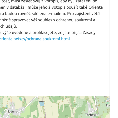
tost, musí zaslat svůj životopis, aby byli zařazeni do
en v databázi, může jeho životopis použít také Orienta
rá budou rovněž sdělena e-mailem. Pro zajištění větší
ožné spravovat váš souhlas s ochranou soukromí a
ich údajů.
výše uvedené a prohlašujete, že jste přijali Zásady
.orienta.net/cs/ochrana-soukromi.html