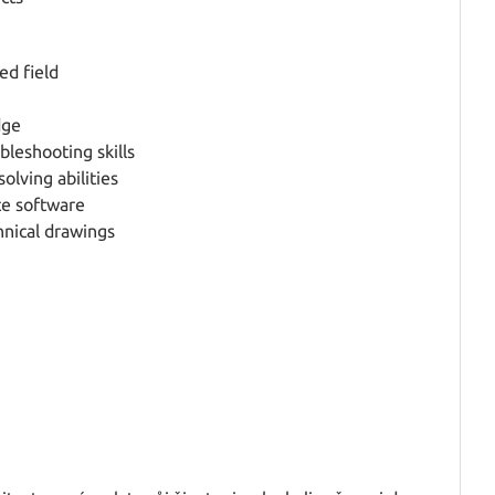
ed field
dge
leshooting skills
olving abilities
ce software
hnical drawings