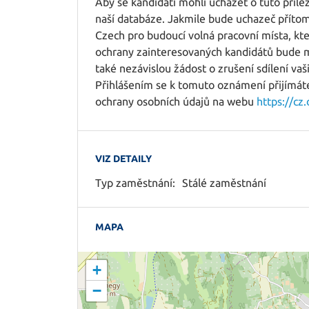
Aby se kandidáti mohli ucházet o tuto příleži
naší databáze. Jakmile bude uchazeč přítom
Czech pro budoucí volná pracovní místa, kte
ochrany zainteresovaných kandidátů bude m
také nezávislou žádost o zrušení sdílení vaš
Přihlášením se k tomuto oznámení přijímáte 
ochrany osobních údajů na webu
https://cz
VIZ DETAILY
Typ zaměstnání:
Stálé zaměstnání
MAPA
+
−