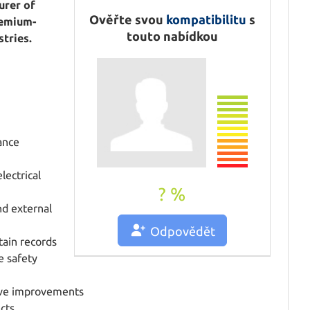
Tisk
urer of
Ověřte svou
kompatibilitu
s
Pošlete příteli
remium-
touto nabídkou
stries.
ance
lectrical
? %
nd external
Odpovědět
tain records
e safety
ive improvements
cts