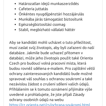
Határozatlan idejű munkaszerződés
Cafeteria juttatás
Önkéntes nyugdíjpénztári hozzájárulás
Munkába járás támogatást biztosítunk
Egészségbiztosítási csomag
Stabil, megbízható vállalati háttér
Aby se kandidáti mohli ucházet o tuto příležitost,
musí zaslat svůj životopis, aby byli zařazeni do naší
databáze. Jakmile bude uchazeč přítomen v
databázi, může jeho životopis použít také Orienta
Czech pro budoucí volná pracovní místa, která
budou rovněž sdělena e-mailem. Pro zajištění větší
ochrany zainteresovaných kandidátů bude možné
spravovat váš souhlas s ochranou soukromí a také
nezávislou žádost o zrušení sdílení vašich údajů.
Přihlášením se k tomuto oznámení přijímáte výše
uvedené a prohlašujete, že jste přijali Zásady
ochrany osobních údajů na webu
https://cz.orienta.net/cs/ochrana-soukromi.html