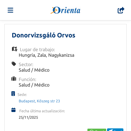
Home
Donorvizsgáló Orvos
Lugar de trabajo:
Lista
Hungría
,
Zala
,
Nagykanizsa
Sector:
Salud / Médico
ofertas
Subir
Función:
Salud / Médico
de
CV
Acceso
Sede:
Budapest, Kőszeg str 23
trabajo
Idioma
Fecha última actualización:
25/11/2025