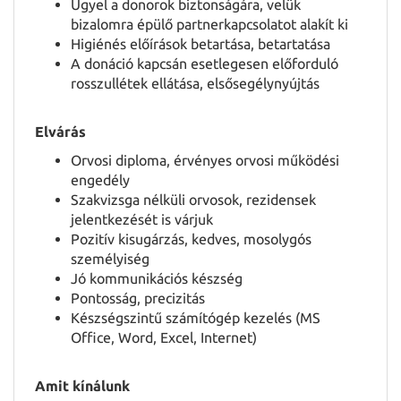
Ügyel a donorok biztonságára, velük
bizalomra épülő partnerkapcsolatot alakít ki
HU
Higiénés előírások betartása, betartatása
A donáció kapcsán esetlegesen előforduló
rosszullétek ellátása, elsősegélynyújtás
Elvárás
Orvosi diploma, érvényes orvosi működési
engedély
Szakvizsga nélküli orvosok, rezidensek
jelentkezését is várjuk
Pozitív kisugárzás, kedves, mosolygós
személyiség
Jó kommunikációs készség
Pontosság, precizitás
Készségszintű számítógép kezelés (MS
Office, Word, Excel, Internet)
Amit kínálunk