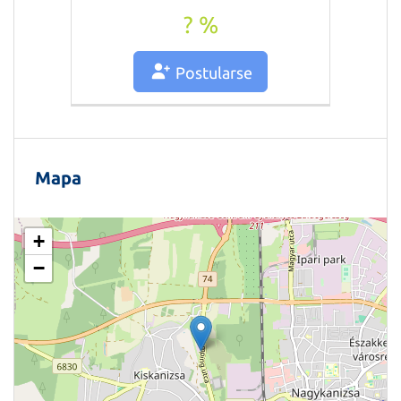
? %
Postularse
Mapa
+
−