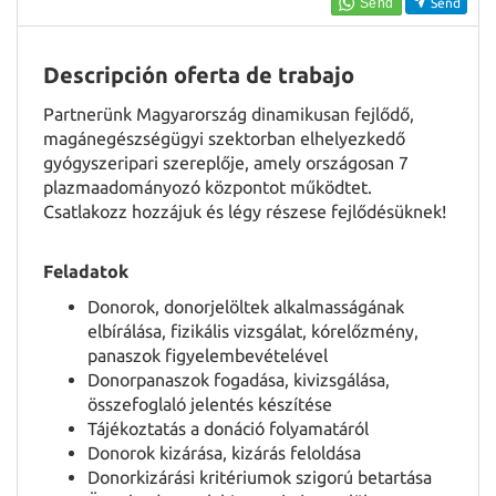
EN
Send
Descripción oferta de trabajo
FR
Partnerünk Magyarország dinamikusan fejlődő,
magánegészségügyi szektorban elhelyezkedő
IT
gyógyszeripari szereplője, amely országosan 7
plazmaadományozó központot működtet.
Csatlakozz hozzájuk és légy részese fejlődésüknek!
DE
Feladatok
Donorok, donorjelöltek alkalmasságának
ES
elbírálása, fizikális vizsgálat, kórelőzmény,
panaszok figyelembevételével
Donorpanaszok fogadása, kivizsgálása,
PL
összefoglaló jelentés készítése
Tájékoztatás a donáció folyamatáról
Donorok kizárása, kizárás feloldása
CS
Donorkizárási kritériumok szigorú betartása