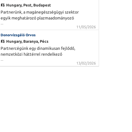
legmodernebb technológiák alkalmazásával
Hungary,
Pest, Budapest
biztosít természetes és tartós
Partnerünk, a magánegészségügyi szektor
eredményeket pácienseik
egyik meghatározó plazmaadományozó
...
hálózata Vezető Orvost keres meglévő
11/05/2026
központjába. Olyan szakembert várnak a
Donorvizsgáló Orvos
csapatba, aki szívesen csatlakozna egy
hosszú távon tervező, emberközpontú
Hungary,
Baranya, Pécs
szervezethez, ahol a szakmai fejlődést stabil
Partnercégünk egy dinamikusan fejlődő,
háttér, támogató közeg és tá
nemzetközi háttérrel rendelkező
...
magánegészségügyi szolgáltató, amely
13/02/2026
plazmaadományozó központokat üzemeltet
Magyarországon. Munkatársaik életmentő
tevékenységet végeznek, modern
munkakörnyezetben, stabil háttérrel és
hosszú távú szakmai fejlődési
lehetőségekkel