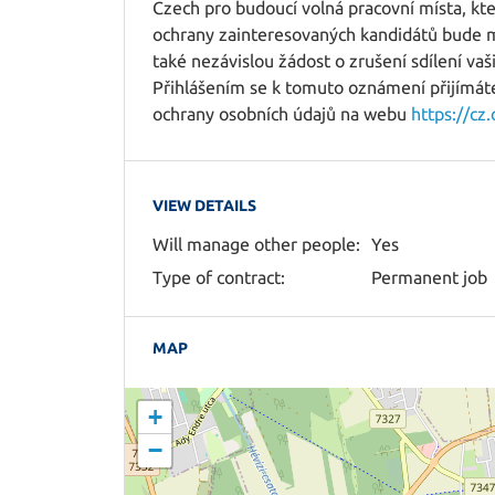
Czech pro budoucí volná pracovní místa, kte
ochrany zainteresovaných kandidátů bude m
také nezávislou žádost o zrušení sdílení vaš
Přihlášením se k tomuto oznámení přijímáte 
ochrany osobních údajů na webu
https://cz
VIEW DETAILS
Will manage other people:
Yes
Type of contract:
Permanent job
MAP
+
−