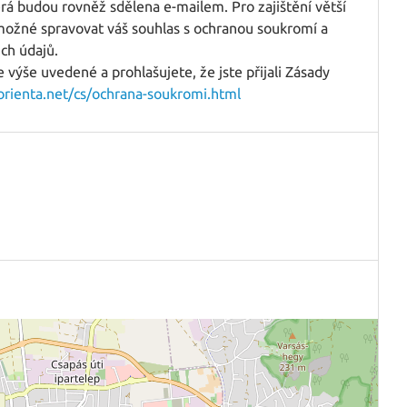
rá budou rovněž sdělena e-mailem. Pro zajištění větší
ožné spravovat váš souhlas s ochranou soukromí a
ich údajů.
výše uvedené a prohlašujete, že jste přijali Zásady
.orienta.net/cs/ochrana-soukromi.html