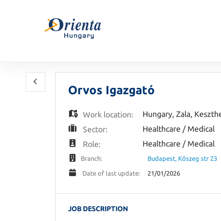
Orvos Igazgató
Hungary
,
Zala
,
Keszth
Work location:
Healthcare / Medical
Sector:
Healthcare / Medical
Role:
Budapest, Kőszeg str 23
Branch:
21/01/2026
Date of last update:
JOB DESCRIPTION