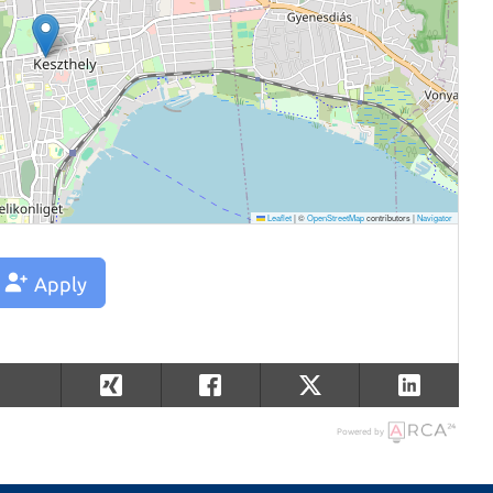
Leaflet
|
©
OpenStreetMap
contributors |
Navigator
Apply
Powered by