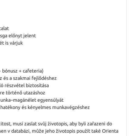
alat
sga előnyt jelent
t is várjuk
 bónusz + cafeteria)
 és a szakmai fejlődéshez
 részvétel biztosítása
re történő utazáshoz
munka–magánélet egyensúlyát
 a hatékony és kényelmes munkavégzéshez
tost, musí zaslat svůj životopis, aby byli zařazeni do
en v databázi, může jeho životopis použít také Orienta