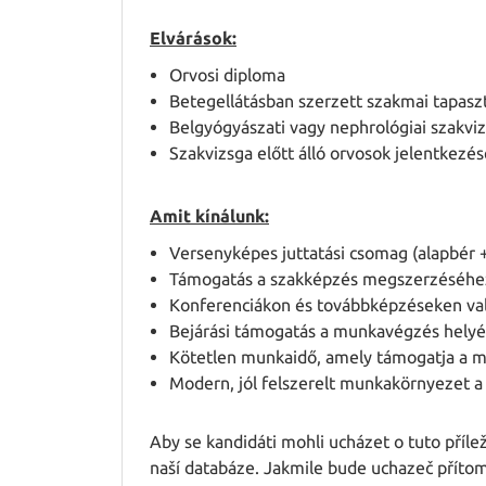
Elvárások:
Orvosi diploma
Betegellátásban szerzett szakmai tapaszt
Belgyógyászati vagy nephrológiai szakviz
Szakvizsga előtt álló orvosok jelentkezésé
Amit kínálunk:
Versenyképes juttatási csomag (alapbér +
Támogatás a szakképzés megszerzéséhez
Konferenciákon és továbbképzéseken való
Bejárási támogatás a munkavégzés helyé
Kötetlen munkaidő, amely támogatja a 
Modern, jól felszerelt munkakörnyezet
Aby se kandidáti mohli ucházet o tuto příleži
naší databáze. Jakmile bude uchazeč přítom