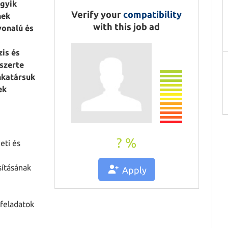
Print
egyik
Verify your
compatibility
Tell a friend
nek
with this job ad
vonalú és
s
zis és
gszerte
nkatársuk
ek
? %
eti és
sításának
Apply
 feladatok