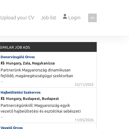
Upload your CV
Job list
Login
EN
SIMILAR JOB ADS
Donorvizsgáló Orvos
Hungary,
Zala, Nagykanizsa
Partnerünk Magyarország dinamikusan
fejlődő, magánegészségügyi szektorban
...
elhelyezkedő gyógyszeripari szereplője,
25/11/2025
amely országosan 7 plazmaadományozó
Hajbeültetési Szakorvos
központot működtet. Csatlakozz hozzájuk
és légy részese fejlődésüknek! Feladatok -
Hungary,
Budapest, Budapest
Donorok, donorjelöltek alkalmasságának
Partnercégünkről: Magyarország egyik
elbírálása, fizikális vizs
vezető hajbeültetési és esztétikai sebészeti
...
központja, amely több mint 30 éves szakmai
11/05/2026
tapasztalattal nyújt kiemelkedő minőségű
Vezető Orvos
szolgáltatásokat. Szakértő csapatuk a