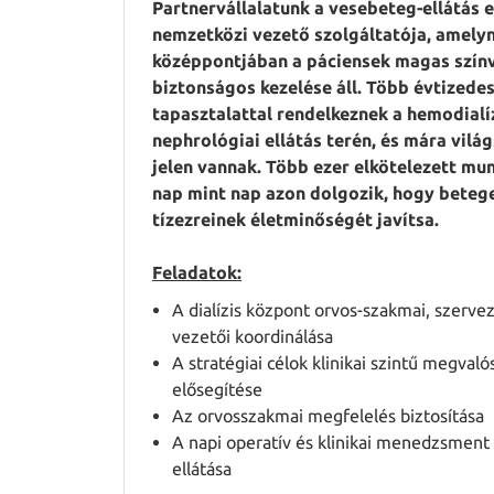
Partnervállalatunk a vesebeteg-ellátás 
nemzetközi vezető szolgáltatója, amely
középpontjában a páciensek magas szín
biztonságos kezelése áll. Több évtizede
tapasztalattal rendelkeznek a hemodialí
nephrológiai ellátás terén, és mára vilá
jelen vannak. Több ezer elkötelezett mu
nap mint nap azon dolgozik, hogy beteg
tízezreinek életminőségét javítsa.
Feladatok:
A dialízis központ orvos-szakmai, szervez
vezetői koordinálása
A stratégiai célok klinikai szintű megvaló
elősegítése
Az orvosszakmai megfelelés biztosítása
A napi operatív és klinikai menedzsment
ellátása