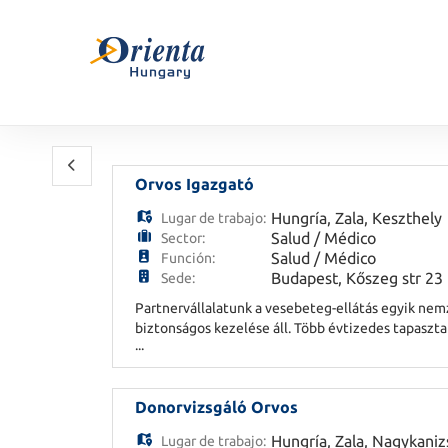
Orvos Igazgató
Hungría
,
Zala
,
Keszthely
Lugar de trabajo:
Salud / Médico
Sector:
Salud / Médico
Función:
Budapest, Kőszeg str 23
Sede:
Partnervállalatunk a vesebeteg-ellátás egyik ne
biztonságos kezelése áll. Több évtizedes tapasztal
...
Több ezer elkötelezett munkatársuk nap mint nap
Donorvizsgáló Orvos
Hungría
,
Zala
,
Nagykaniz
Lugar de trabajo: