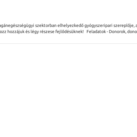
gánegészségügyi szektorban elhelyezkedő gyógyszeripari szereplője, 
z hozzájuk és légy részese fejlődésüknek! Feladatok - Donorok, dono
szok figyelembevételéve