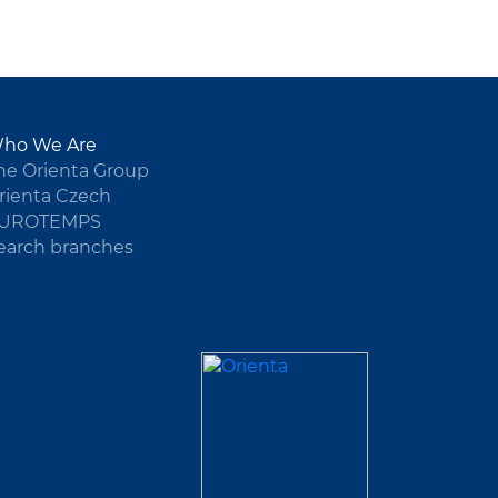
ho We Are
he Orienta Group
rienta Czech
UROTEMPS
earch branches