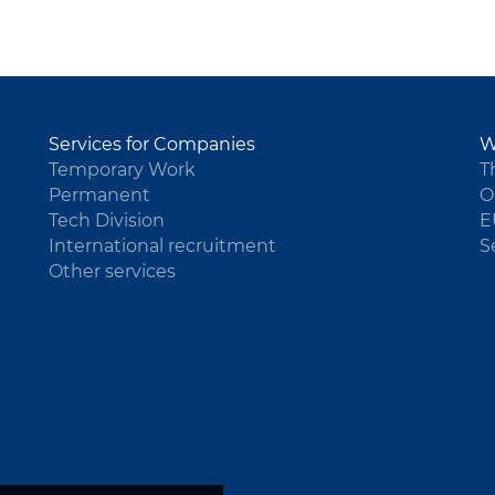
Services for Companies
W
Temporary Work
T
Permanent
O
Tech Division
E
International recruitment
S
Other services