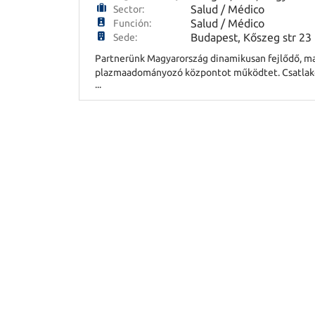
Salud / Médico
Sector:
Salud / Médico
Función:
Budapest, Kőszeg str 23
Sede:
Partnerünk Magyarország dinamikusan fejlődő, ma
plazmaadományozó központot működtet. Csatlakoz
...
elbírálása, fizikális vizsgálat, kórelőzmény, pana