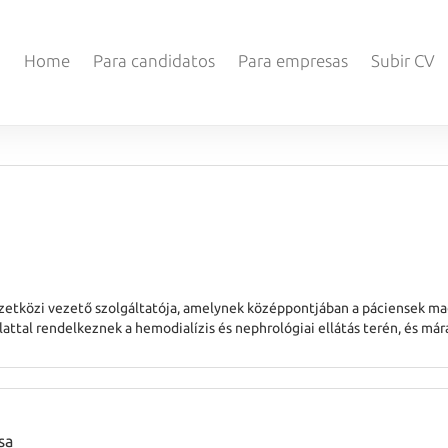
Home
Para candidatos
Para empresas
Subir CV
mzetközi vezető szolgáltatója, amelynek középpontjában a páciensek ma
attal rendelkeznek a hemodialízis és nephrológiai ellátás terén, és már
 azon dolgozik, hogy
sa