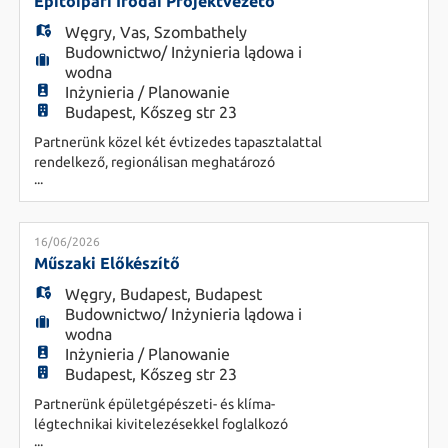
EN
ügyfelekkel - Garanciális és garancián túli
Építőipari Irodai Projektvezető
javítások elvégzése - Projektek műszaki tá
Węgry
,
Vas
,
Szombathely
Budownictwo/ Inżynieria lądowa i
FR
wodna
Inżynieria / Planowanie
Budapest, Kőszeg str 23
IT
Partnerünk közel két évtizedes tapasztalattal
rendelkező, regionálisan meghatározó
...
generálkivitelező vállalat, amely kiemelt
figyelmet fordít a minőségre, megbízhatóságra és
DE
a hosszú távú szakmai együttműködésekre.
Bővülő csapatukba keresünk új kollégát Építőipari
16/06/2026
Projektvezető pozícióba, aki irodai környezetből
Műszaki Előkészítő
ES
támogatja a kivitelezési projektek s
Węgry
,
Budapest
,
Budapest
Budownictwo/ Inżynieria lądowa i
wodna
PL
Inżynieria / Planowanie
Budapest, Kőszeg str 23
Partnerünk épületgépészeti- és klíma-
CS
légtechnikai kivitelezésekkel foglalkozó
...
dinamikusan fejlődő cég. Csapatukba várják a