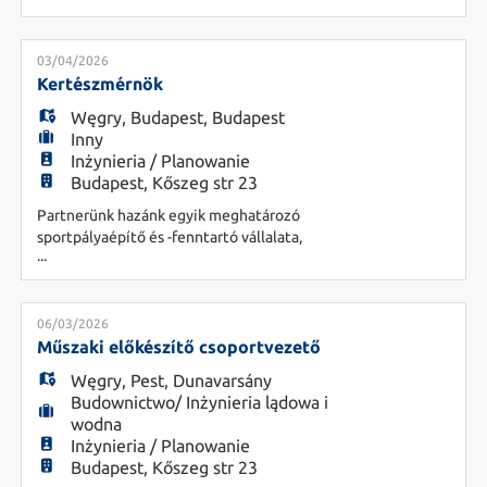
munkájára igényes, precíz, pontos leendő kolléga
HU
jelentkezését. Feladatok: - Elsősorban
árajánlatok készítése - kiviteli tervek és
03/04/2026
költségvetések olvasása - Épületgépész munkák
Kertészmérnök
bekerülési költségeinek pontos meghatározása
Węgry
,
Budapest
,
Budapest
Inny
Inżynieria / Planowanie
Budapest, Kőszeg str 23
Partnerünk hazánk egyik meghatározó
sportpályaépítő és -fenntartó vállalata,
...
kertészmérnök kollégát keres bővülő csapatába.
Feladatok - Sportpályák és gyepfelületek szakmai
felmérése, állapotértékelése - Füves területek
minőségének ellenőrzése és dokumentálása -
06/03/2026
Folyamatos jelenlét a projekthelyszíneken,
Műszaki előkészítő csoportvezető
országos lefedettséggel - Adminisztr
Węgry
,
Pest
,
Dunavarsány
Budownictwo/ Inżynieria lądowa i
wodna
Inżynieria / Planowanie
Budapest, Kőszeg str 23