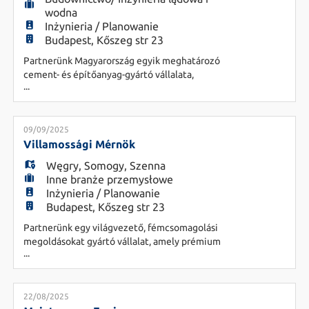
wodna
Inżynieria / Planowanie
Budapest, Kőszeg str 23
Partnerünk Magyarország egyik meghatározó
cement- és építőanyag-gyártó vállalata,
...
dinamikusan fejlődő váci üzemébe keres
Karbantartó villamosmérnök munkatársat. Olyan
munkatársat keresünk, aki nem fél a kihívásoktól,
szívesen dolgozik a terepen, és kreatívan áll hozzá
09/09/2025
a karbantartási feladatoknak. Az új kolléga
Villamossági Mérnök
kulcsszerepet kap az üzem zavartalan
Węgry
,
Somogy
,
Szenna
Inne branże przemysłowe
Inżynieria / Planowanie
Budapest, Kőszeg str 23
Partnerünk egy világvezető, fémcsomagolási
megoldásokat gyártó vállalat, amely prémium
...
minőségű termékeivel szolgál ki számos iparágat.
Innováció, fenntarthatóság és megbízhatóság
jellemzi őket. Lokáció: Szenna, Somogy
Feladatok: - A műszak során felmerülő
22/08/2025