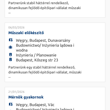
Partnerünk stabil háttérrel rendelkező,
dinamikusan fejlődő építőipari vállalat műszaki
...
előkészítő csoportvezető kollégát keres
szakmailag felkészült, tapasztalt vezető
személyében. A vállalat egyszerre több –
jellemzően közintézményi és sportlétesítmény
06/03/2026
jellegű – beruházáson dolgozik, többek között
Műszaki előkészítő
gyermeküdülők, iskolák, szállodák, sportcsarn
Węgry
,
Budapest
,
Dunavarsány
Budownictwo/ Inżynieria lądowa i
wodna
Inżynieria / Planowanie
Budapest, Kőszeg str 23
Partnerünk egy stabil háttérrel rendelkező,
dinamikusan fejlődő építőipari vállalat, műszaki
...
előkészítő munkatársat keres bővülő csapatába. A
vállalat egyszerre több – jellemzően
közintézményi és sportlétesítmény jellegű –
beruházáson dolgozik, mint például
21/01/2026
gyermeküdülők, iskolák, szállodák,
Mérnök gyakornok
sportcsarnokok, stadionok és egyéb középületek
Węgry
,
Budapest
,
Vác
kivitelez
Budownictwo/ Inżynieria lądowa i