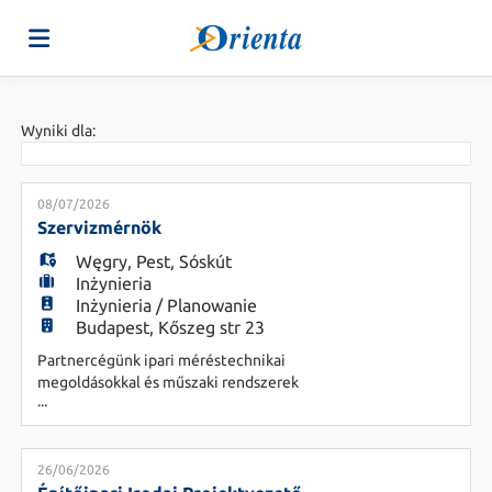
Strona
Wyniki dla:
główna
Oferty
08/07/2026
Szervizmérnök
Węgry
,
Pest
,
Sóskút
Pracy
Załaduj
Inżynieria
Inżynieria / Planowanie
Budapest, Kőszeg str 23
swoje
Login
Partnercégünk ipari méréstechnikai
megoldásokkal és műszaki rendszerek
...
forgalmazásával, telepítésével, valamint
CV
Język
szervizelésével foglalkozik. Feladatok - Műszerek
átvizsgálása, üzembe helyezése és felhasználói
oktatás - Műszaki támogatás és kapcsolattartás az
26/06/2026