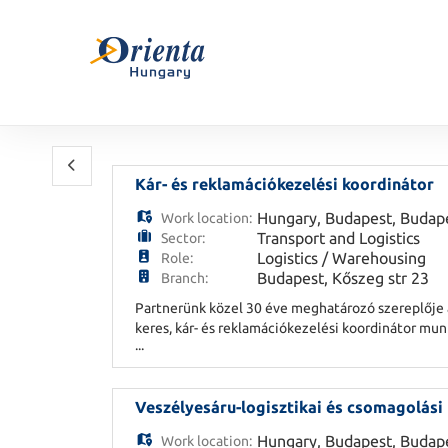
Kár- és reklamációkezelési koordinátor
Hungary
,
Budapest
,
Budap
Work location:
Transport and Logistics
Sector:
Logistics / Warehousing
Role:
Budapest, Kőszeg str 23
Branch:
Partnerünk közel 30 éve meghatározó szereplője 
keres, kár- és reklamációkezelési koordinátor mu
...
ügyeket • gyorsan átlátod a helyzeteket • határ
Veszélyesáru-logisztikai és csomagolási
Hungary
,
Budapest
,
Budap
Work location: