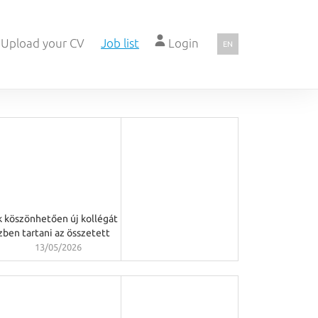
Upload your CV
Job list
Login
EN
k köszönhetően új kollégát
zben tartani az összetett
13/05/2026