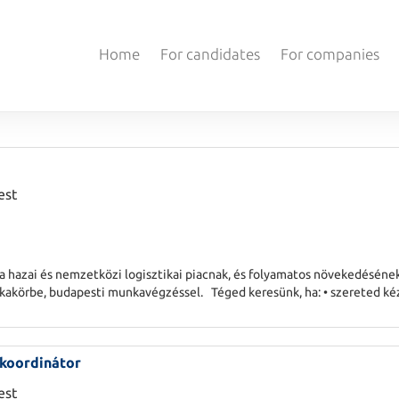
Home
For candidates
For companies
est
a hazai és nemzetközi logisztikai piacnak, és folyamatos növekedéséne
nkakörbe, budapesti munkavégzéssel. Téged keresünk, ha: • szereted ké
ozottan kommu
 koordinátor
est