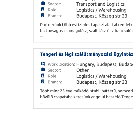
Transport and Logistics
Sector:
Logistics / Warehousing
Role:
Budapest, Kőszeg str 23
Branch:
Partnerünk több évtizedes tapasztalattal rendelkez
biztonságos csomagolása, szállítása és a kapcsoló
...
Veszélyesáru-logisztikai és csomagolási koordiná
Tengeri és légi szállítmányozási ügyinté
Hungary
,
Budapest
,
Budap
Work location:
Other
Sector:
Logistics / Warehousing
Role:
Budapest, Kőszeg str 23
Branch:
Több mint 25 éve működő, stabil hátterű, nemzetkö
bővülő csapatába keresünk angolul beszélő Tengeri
...
szervezése és koordinálása - Kapcsolattartás fuva