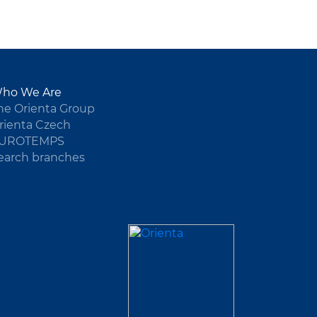
ho We Are
he Orienta Group
rienta Czech
UROTEMPS
earch branches