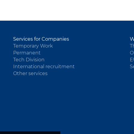
Services for Companies
W
Temporary Work
T
Permanent
O
Tech Division
E
International recruitment
S
Other services