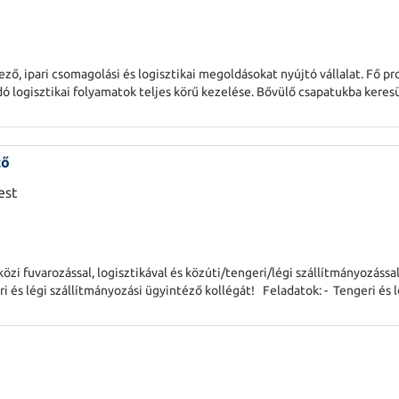
ő, ipari csomagolási és logisztikai megoldásokat nyújtó vállalat. Fő pro
dó logisztikai folyamatok teljes körű kezelése. Bővülő csapatukba keres
tor pozícióba. F
ző
est
zi fuvarozással, logisztikával és közúti/tengeri/légi szállítmányozássa
 és légi szállítmányozási ügyintéző kollégát! Feladatok: - Tengeri és 
rozókkal, spe