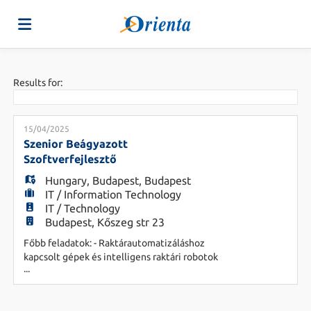
Home
Results for:
Job
15/04/2025
Szenior Beágyazott
Szoftverfejlesztő
list
Upload
Hungary
,
Budapest
,
Budapest
IT / Information Technology
IT / Technology
your
Login
Budapest, Kőszeg str 23
Főbb feladatok: - Raktárautomatizáláshoz
kapcsolt gépek és intelligens raktári robotok
CV
Language
...
fejlesztése; - Multiprocesszoros, elosztott
szoftverrendszer tervezése és fejlesztése; -
Prototípus alrendszerek és berendezések üzembe