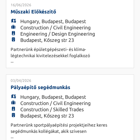
Bővülő csapatukba keresünk új kollégát Építőipari
16/06/2026
HU
Projektvezető pozícióba, aki irodai környezetből
Műszaki Előkészítő
támogatja a kivitelezési projektek s
Hungary
,
Budapest
,
Budapest
Construction / Civil Engineering
Engineering / Design Engineering
Budapest, Kőszeg str 23
Partnerünk épületgépészeti- és klíma-
légtechnikai kivitelezésekkel foglalkozó
...
dinamikusan fejlődő cég. Csapatukba várják a
munkájára igényes, precíz, pontos leendő kolléga
jelentkezését. Feladatok: - Elsősorban
árajánlatok készítése - kiviteli tervek és
03/04/2026
költségvetések olvasása - Épületgépész munkák
Pályaépítő segédmunkás
bekerülési költségeinek pontos meghatározása
Hungary
,
Budapest
,
Budapest
Construction / Civil Engineering
Construction / Skilled Trades
Budapest, Kőszeg str 23
Partnerünk sportpályaépítési projektjeihez keres
segédmunkás kollégákat, akik szívesen
...
dolgoznának aktív, fizikai munkakörben