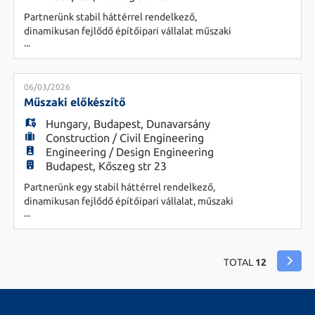
Partnerünk stabil háttérrel rendelkező,
dinamikusan fejlődő építőipari vállalat műszaki
...
előkészítő csoportvezető kollégát keres
szakmailag felkészült, tapasztalt vezető
személyében. A vállalat egyszerre több –
jellemzően közintézményi és sportlétesítmény
06/03/2026
jellegű – beruházáson dolgozik, többek között
Műszaki előkészítő
gyermeküdülők, iskolák, szállodák, sportcsarn
Hungary
,
Budapest
,
Dunavarsány
Construction / Civil Engineering
Engineering / Design Engineering
Budapest, Kőszeg str 23
Partnerünk egy stabil háttérrel rendelkező,
dinamikusan fejlődő építőipari vállalat, műszaki
...
előkészítő munkatársat keres bővülő csapatába. A
vállalat egyszerre több – jellemzően
közintézményi és sportlétesítmény jellegű –
beruházáson dolgozik, mint például
TOTAL
12
gyermeküdülők, iskolák, szállodák,
sportcsarnokok, stadionok és egyéb középületek
kivitelez