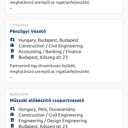
meghatározó szereplő az ingatlanfejlesztési
...
piacon, amely komplex beruházási és
üzemeltetési projekteken dolgozik. Folyamatos
bővülésük eredményeként jelenleg csapatukba
keresik új Előkészítés Vezető kollégájukat.
17/03/2026
Vezetői feladatok - Az előkészítési terület
Pénzügyi Vezető
munkájának megtervezése, szervezése és az
Hungary
,
Budapest
,
Budapest
erőfor
Construction / Civil Engineering
Accounting / Banking / Finance
Budapest, Kőszeg str 23
Partnerünk egy dinamikusan fejlődő,
meghatározó szereplő az ingatlanfejlesztési
...
piacon, amely komplex beruházási és
üzemeltetési projekteken dolgozik. Folyamatos
bővülésük eredményeként jelenleg csapatukba
keresik új Ingatlanfejlesztési Pénzügyi Vezető
06/03/2026
kollégájukat. Főbb feladatok -
Műszaki előkészítő csoportvezető
Ingatlanfejlesztési projektek költségvetéseinek
Hungary
,
Pest
,
Dunavarsány
(pl. ha
Construction / Civil Engineering
Engineering / Design Engineering
Budapest, Kőszeg str 23