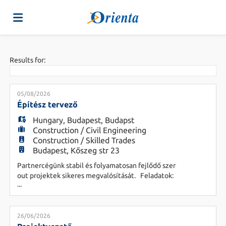
Home
Results for:
Job
05/08/2026
Építész tervező
Hungary
,
Budapest
,
Budapst
list
Upload
Construction / Civil Engineering
Construction / Skilled Trades
Budapest, Kőszeg str 23
your
Login
Partnercégünk stabil és folyamatosan fejlődő szereplője a hazai é
out projektek sikeres megvalósítását. Feladatok:
...
- Fit
CV
Language
26/06/2026