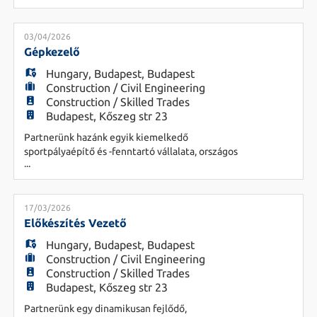
országosan és külföldön egyaránt. A munkakör
országos és külföldi lefedettségű, ezért
rendszeres utazást és változó munkavégzési
03/04/2026
helyszíneket igényel. Feladatok - Sportpályák
Gépkezelő
építésében való aktív részvétel - Alapo
Hungary
,
Budapest
,
Budapest
Construction / Civil Engineering
Construction / Skilled Trades
Budapest, Kőszeg str 23
Partnerünk hazánk egyik kiemelkedő
sportpályaépítő és -fenntartó vállalata, országos
...
munkavégzésre keres gépkezelő kollégát bővülő
csapatába. A munkakör országos lefedettségű,
ezért rendszeres utazást és változó
munkavégzési helyszíneket igényel. Feladatok -
17/03/2026
Sportpályák és zöldterületek építésében,
Előkészítés Vezető
fenntartásában való részvétel - Kertészet
Hungary
,
Budapest
,
Budapest
Construction / Civil Engineering
Construction / Skilled Trades
Budapest, Kőszeg str 23
Partnerünk egy dinamikusan fejlődő,