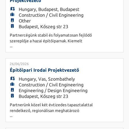
EN
Projektvezető
Hungary
,
Budapest
,
Budapest
Construction / Civil Engineering
FR
Other
Budapest, Kőszeg str 23
Partnercégünk stabil és folyamatosan fejlődő
IT
szereplője a hazai építőiparnak. Kiemelt
...
beruházásokban vesznek részt, ahol a minőséget
és az átláthatóságot tekintik elsődlegesnek.
Feladatok - Teljes projektciklus átfogó
DE
menedzselése a tender előkészítéstől a
26/06/2026
garanciális hibajavításig - Generál kivitelezési
Építőipari Irodai Projektvezető
projektek koordinálása - Nagy létszámú és
Hungary
,
Vas
,
Szombathely
ES
Construction / Civil Engineering
Engineering / Design Engineering
Budapest, Kőszeg str 23
PL
Partnerünk közel két évtizedes tapasztalattal
rendelkező, regionálisan meghatározó
...
generálkivitelező vállalat, amely kiemelt
CS
figyelmet fordít a minőségre, megbízhatóságra és
a hosszú távú szakmai együttműködésekre.