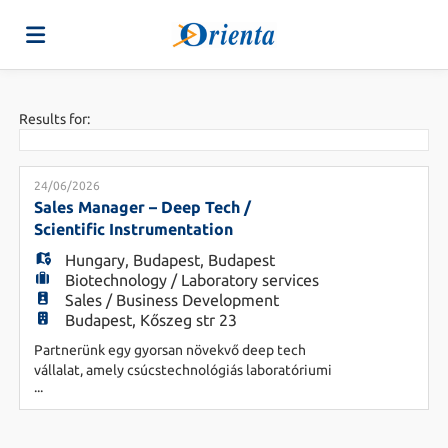
Home
Results for:
Job
24/06/2026
Sales Manager – Deep Tech /
Scientific Instrumentation
list
Upload
Hungary
,
Budapest
,
Budapest
Biotechnology / Laboratory services
Sales / Business Development
your
Login
Budapest, Kőszeg str 23
Partnerünk egy gyorsan növekvő deep tech
vállalat, amely csúcstechnológiás laboratóriumi
CV
Language
...
mérőműszereket fejleszt és gyárt kutatási és ipari
alkalmazások számára. Innovatív megoldásaikat
többek között az akkumulátoripar, a