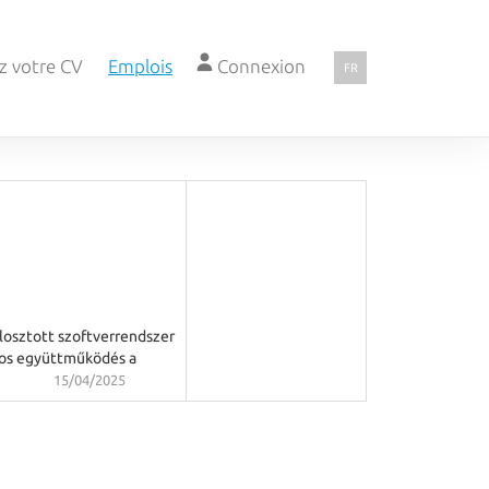
z votre CV
Emplois
Connexion
FR
elosztott szoftverrendszer
oros együttműködés a
15/04/2025