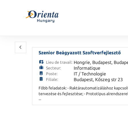
Szenior Beágyazott Szoftverfejlesztő
Hongrie
,
Budapest
,
Budap
Lieu de travail:
Informatique
Secteur:
IT / Technologie
Poste:
Budapest, Kőszeg str 23
Filiale:
Főbb feladatok: - Raktárautomatizáláshoz kapcsolt
tervezése és fejlesztése; - Prototípus alrendsz
...
tervezőcsapat többi tagjával: hardver- és gépész