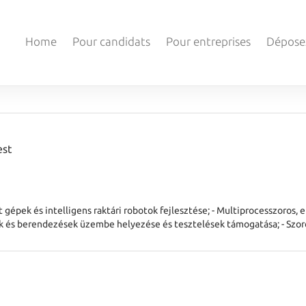
Home
Pour candidats
Pour entreprises
Dépose
est
 gépek és intelligens raktári robotok fejlesztése; - Multiprocesszoros, 
erek és berendezések üzembe helyezése és tesztelések támogatása; - Sz
mérnökökkel. Elv