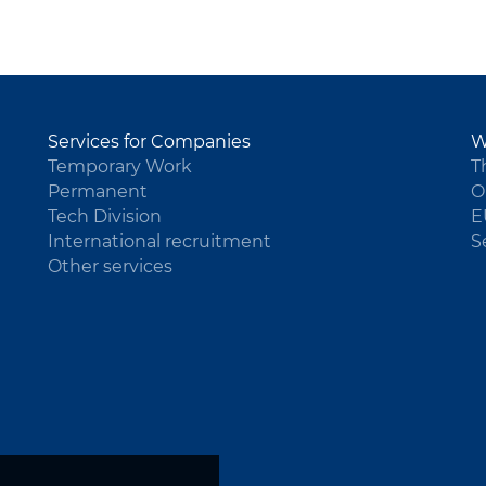
Services for Companies
W
Temporary Work
T
Permanent
O
Tech Division
E
International recruitment
S
Other services