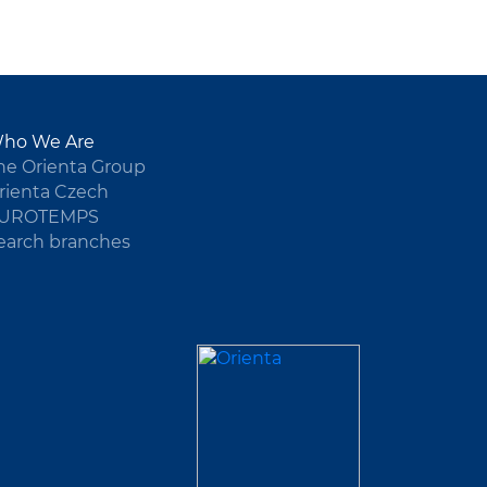
ho We Are
he Orienta Group
rienta Czech
UROTEMPS
earch branches