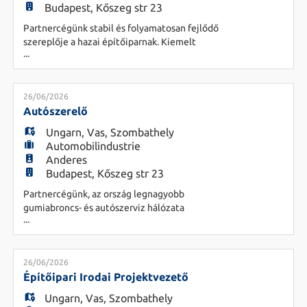
Budapest, Kőszeg str 23
Partnercégünk stabil és folyamatosan fejlődő
szereplője a hazai építőiparnak. Kiemelt
...
beruházásokban vesznek részt, ahol a minőséget
és az átláthatóságot tekintik elsődlegesnek.
Feladatok - Teljes projektciklus átfogó
menedzselése a tender előkészítéstől a
26/06/2026
garanciális hibajavításig - Generál kivitelezési
Autószerelő
projektek koordinálása - Nagy létszámú és
Ungarn
,
Vas
,
Szombathely
Automobilindustrie
Anderes
Budapest, Kőszeg str 23
Partnercégünk, az ország legnagyobb
gumiabroncs- és autószerviz hálózata
...
munkatársat keres autószerelő munkakörben!
Magyar tulajdonú, stabil hátterű vállalatként
kiemelten fontos számukra az emberségesség, a
hosszú távú fejlődés és a támogató, családias
26/06/2026
légkör. Nemcsak szakmailag fejlődhetsz, hanem
Építőipari Irodai Projektvezető
egy összetartó csapat tagjaként dolgozhatsz, ahol
Ungarn
,
Vas
,
Szombathely