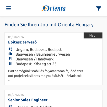
Finden Sie Ihren Job mit Orienta Hungary
Home
Neu!
05/08/2026
Stellen
Építész tervező
alle au
Ungarn
,
Budapest
,
Budapst
Bauwesen / Bauingenieurwesen
Lebenslauf
Bauwesen / Handwerk
alle au
Budapest, Kőszeg str 23
Partnercégünk stabil és folyamatosan fejlődő szereplője a hazai é
hochladen
Anmelden
out projektek sikeres megvalósítását. Feladatok:
...
- Fit
Sprache
08/07/2026
Senior Sales Engineer
alle au