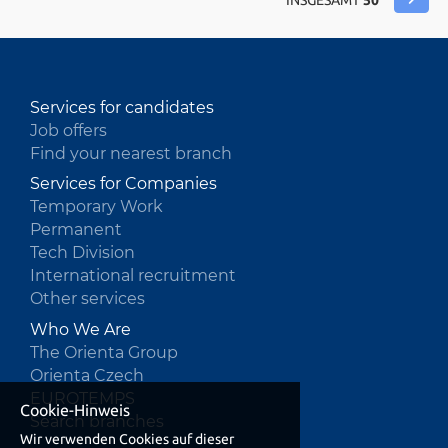
INSGESAMT
50
gyógyszeripari K+F és az anyagtudomány
területén használják. A vállalat nemzetközi terj
Services for candidates
Job offers
Find your nearest branch
Services for Companies
Temporary Work
Permanent
Tech Division
International recruitment
Other services
Who We Are
The Orienta Group
Orienta Czech
EUROTEMPS
Cookie-Hinweis
Search branches
Wir verwenden Cookies auf dieser