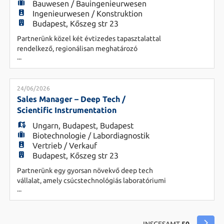
Bauwesen / Bauingenieurwesen
Ingenieurwesen / Konstruktion
Budapest, Kőszeg str 23
Partnerünk közel két évtizedes tapasztalattal
rendelkező, regionálisan meghatározó
...
generálkivitelező vállalat, amely kiemelt
figyelmet fordít a minőségre, megbízhatóságra és
a hosszú távú szakmai együttműködésekre.
Bővülő csapatukba keresünk új kollégát Építőipari
24/06/2026
Projektvezető pozícióba, aki irodai környezetből
Sales Manager – Deep Tech /
támogatja a kivitelezési projektek s
Scientific Instrumentation
Ungarn
,
Budapest
,
Budapest
Biotechnologie / Labordiagnostik
Vertrieb / Verkauf
Budapest, Kőszeg str 23
Partnerünk egy gyorsan növekvő deep tech
vállalat, amely csúcstechnológiás laboratóriumi
...
mérőműszereket fejleszt és gyárt kutatási és ipari
alkalmazások számára. Innovatív megoldásaikat
többek között az akkumulátoripar, a
félvezetőgyártás, a megújuló energia, a