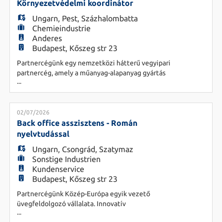
ügyfelekkel - Garanciális és garancián túli
Környezetvédelmi koordinátor
javítások elvégzése - Projektek műszaki tá
HU
Ungarn
,
Pest
,
Százhalombatta
Chemieindustrie
Anderes
Budapest, Kőszeg str 23
Partnercégünk egy nemzetközi hátterű vegyipari
partnercég, amely a műanyag-alapanyag gyártás
...
és feldolgozás területén tevékenykedik. Főbb
feladatok: - A vállalat környezetvédelmi
jogszabályi megfelelésének biztosítása, a
jogszabályi változások nyomon követése. - Az ISO
02/07/2026
14001 és ISO 50001 irányítási rendszerek
Back office asszisztens - Román
működtetése és folyamatos fejleszt
nyelvtudással
Ungarn
,
Csongrád
,
Szatymaz
Sonstige Industrien
Kundenservice
Budapest, Kőszeg str 23
Partnercégünk Közép-Európa egyik vezető
üvegfeldolgozó vállalata. Innovatív
...
megoldásokkal és magas színvonalú termékekkel