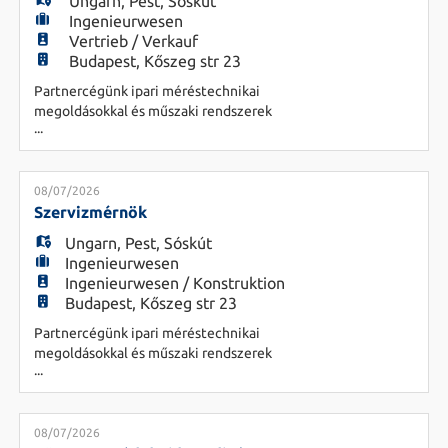
EN
Ungarn
,
Pest
,
Sóskút
Ingenieurwesen
Vertrieb / Verkauf
alle au
Budapest, Kőszeg str 23
FR
Partnercégünk ipari méréstechnikai
megoldásokkal és műszaki rendszerek
...
forgalmazásával, telepítésével, valamint
IT
szervizelésével foglalkozik. Főbb feladatok: ·
Meglévő vevőkkel kapcsolattartás, igény szerinti
ajánlatok elkészítése, · Vevői látogatások
08/07/2026
DE
megszervezése, folyamatos törekedés az új vevők
Szervizmérnök
akvirálására, · Keresk
Ungarn
,
Pest
,
Sóskút
Ingenieurwesen
ES
Ingenieurwesen / Konstruktion
Budapest, Kőszeg str 23
Partnercégünk ipari méréstechnikai
PL
megoldásokkal és műszaki rendszerek
...
forgalmazásával, telepítésével, valamint
szervizelésével foglalkozik. Feladatok - Műszerek
átvizsgálása, üzembe helyezése és felhasználói
CS
oktatás - Műszaki támogatás és kapcsolattartás az
08/07/2026