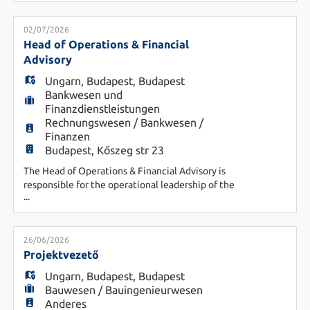
járul hozzá a globális üvegpiac sikeréhez. Főbb
feladatok: - Ügyfelektől érkező megrendelések
kezelése, teljes körű feldolgozása -
02/07/2026
Adminisztrációs feladatok ellátása -
Head of Operations & Financial
Partnerekkel való folyamatos kapcsolattartás -
Advisory
Társterüle
Ungarn
,
Budapest
,
Budapest
Bankwesen und
Finanzdienstleistungen
Rechnungswesen / Bankwesen /
Finanzen
Budapest, Kőszeg str 23
The Head of Operations & Financial Advisory is
responsible for the operational leadership of the
...
company, ensuring effective coordination across
all service lines, with a strong focus on
accounting, financial control, and advisory quality.
The role also includes continuous improvement of
26/06/2026
processes and service delivery standards across
Projektvezető
the organizat
Ungarn
,
Budapest
,
Budapest
Bauwesen / Bauingenieurwesen
Anderes